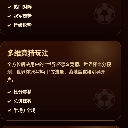
字化转型，服务大湾区金融科技发展。展望未来，尊龙凯时集
团将携手亚洲伙伴推进国际化。
常见的用户问题
也许您会在使用尊龙服务的时候碰到一点问题，我们把常见的
问题罗列出来以供您参考
苹果系统提示尊龙凯时 App 不安全怎么办？
该提示为系统默认机制，与应用安全无关。请在设备管
理中信任尊龙凯时 App 对应企业即可正常使用。
尊龙凯时中国官网在海外访问受限怎么解决？
尊龙凯时中国官网根据地区政策限制部分海外IP，推荐
使用尊龙App或通过VPN切换至中国大陆IP访问。
尊龙网站的优惠活动可以提现吗？如何确认条件？
尊龙网站每项优惠活动均有详细规则说明，满足条件即