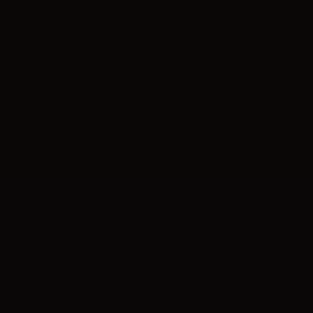
尊龙网址官网在访问
链路中承担重要枢纽作用，并由尊龙网址集团统一维护与更
新。