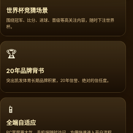
尊龙登录器
由开云打造的安全登录器，兼容 Windows｜MAC｜Android，
直通官方站点，防止劫持与拦截，轻松安装，保障玩家体验。
凯时尊龙简介
尊龙凯时人生
是亚洲知名在线娱乐品牌体系的一部分，成立于
2022年，持续服务华人市场，业务涵盖体育赛事、棋牌娱乐、
真人娱乐、电竞直播与互动内容。
公司规模1100-1200名员工，会员数达千万，
尊龙集团
加入
RGA、英国政府博彩协会并取得BVI执照，业务接受BMM
International监管。
平台为WLA与APLA附属会员，并与IMSA建立官方合作关
系，拥有马耳他MGA等国际合法资质。